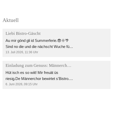
Aktuell
Liebi Bistro-Gäscht
Au mir gönd gli id Summerferie.😎🌞🌴
Sind no die und die nächscht Wuche für
üch da. Chömmet verbi und gnüsset en
13. Juli 2026, 11:36
Uhr
feine Kaffi, Znüni, es feins Müllerglace
oder es chüehls Bierli und natürlich tolli
Einladung zum Genuss: Männerchor im Bistro!
Gschpräch.🥂🍔🍹🍻 Freuet üs uf e tolli,
Hüt isch es so wiit! Mir freuät üs
gmeinsam Ziit. s'Bistro-Team
riesig.De Männerchor bewirtet s'Bistro.
Chömmät verbi und gnüssäts mit üs mit.
6. Juni 2026, 09:15
Uhr